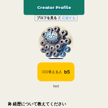
Creator Profile
/
プロフを見る
応援する
b5
🙋🏻‍♀️答える人
test
🎤
経歴について教えてください