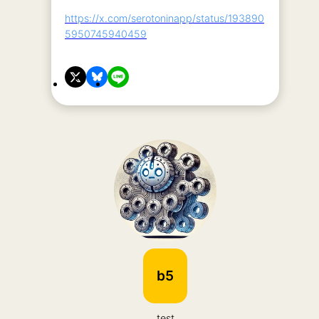
https://x.com/serotoninapp/status/193890
5950745940459
b5
test