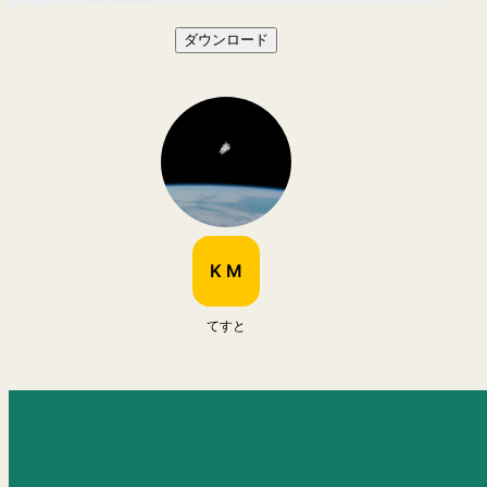
ダウンロード
K M
てすと