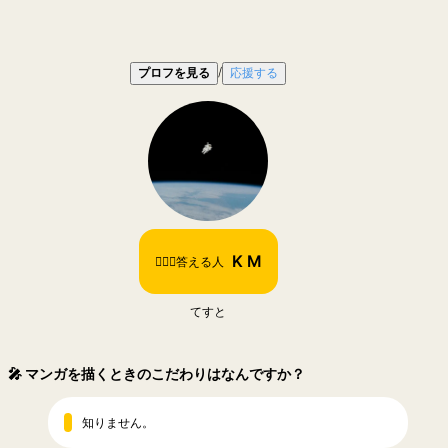
/
プロフを見る
応援する
K M
🙋🏻‍♀️答える人
てすと
🎤
マンガを描くときのこだわりはなんですか？
知りません。