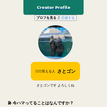
Creator Profile
/
プロフを見る
応援する
さとゴン
🙋🏻‍♀️答える人
さとゴンです よろしくね
🎤
今ハマってることはなんですか？