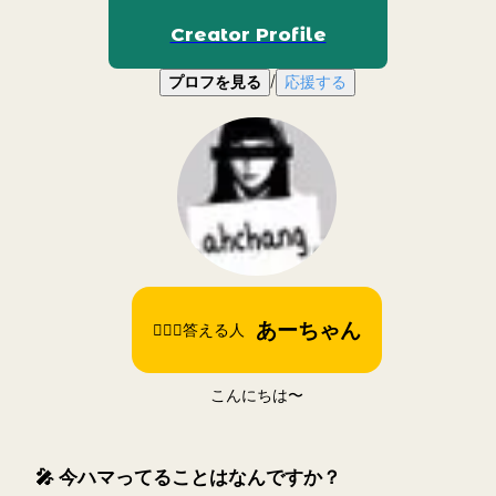
Creator Profile
/
プロフを見る
応援する
あーちゃん
🙋🏻‍♀️答える人
こんにちは〜
🎤
今ハマってることはなんですか？