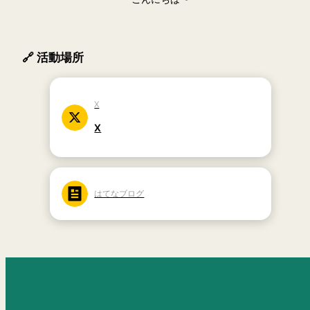
🔗 活動場所
X
X
はてなブログ