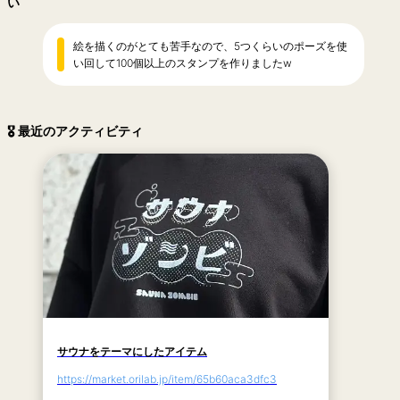
い
絵を描くのがとても苦手なので、5つくらいのポーズを使
い回して100個以上のスタンプを作りましたw
🎖 最近のアクティビティ
サウナをテーマにしたアイテム
https://market.orilab.jp/item/65b60aca3dfc3