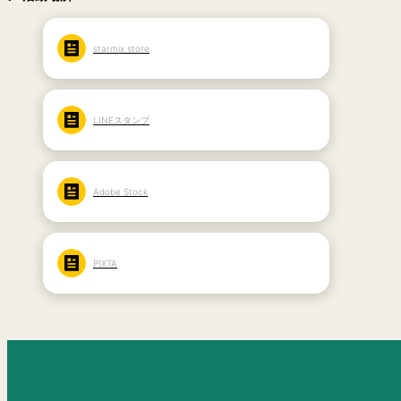
starmix store
LINEスタンプ
Adobe Stock
PIXTA